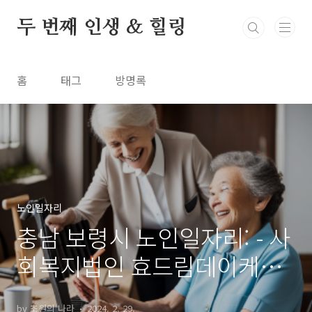
본문 바로가기
두 번째 인생 & 힐링
홈
태그
방명록
노인일자리
충남 보령시 노인일자리: - 사
회복지법인 효드림데이케어
센터, 노인복지 시니어인턴십
by 초원의 나라
2024. 2. 29.