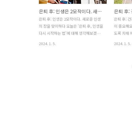
은퇴 후: 인생은 2모작이다. 새로운 인생의 장을 맞이하다
은퇴 후: 인생은 2모작이다. 새로운 인생
은퇴 후: 
의 장을 맞이하다 오늘은 '은퇴 후, 인생을
이 중요해요
다시 시작하는 법'에 대해 생각해보겠습
도록 치매 
니다. 은퇴 이후에도 좋은 삶을 영위하며
우 중요합니
2024. 1. 5.
2024. 1. 5.
인생을 잘 마무리하기 위해 다음과 같은
있는 몇 가
방법들을 고려해보세요. 1. 건강한 삶의
니다. 1. 
습관 - 규칙적인 운동: 매일 조금씩이라도
사용하고 
운동을 하여 건강을 유지하는 것이 중요
예방에 도움
합니다. 산책이나 요가와 같은 경량 운동
독서, 예술
부터 시작해보세요. - 균형 잡힌 식단: 영
속적으로 수
양가 있는 식사를 챙기고, 적정량의 물을
관 유지하기
마시며 건강한 식단을 유지하세요. 과일
영향을 미칩
과 채소를 충분히 섭취하는 것도 잊지 마
기와 생선,
세요. - 충분한 휴식: 일과 휴식의 균형을
섭취하는 것
잘 맞추는 것이 중요합니다. 충분한 수면
리할 때 식
과 휴식을 취하여 몸과 마음의 피로를 푸
하고, 과도