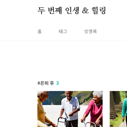
본문 바로가기
두 번째 인생 & 힐링
홈
태그
방명록
은퇴 후
3