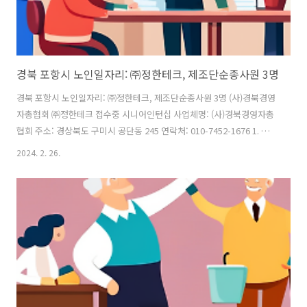
경북 포항시 노인일자리: ㈜정한테크, 제조단순종사원 3명
경북 포항시 노인일자리: ㈜정한테크, 제조단순종사원 3명 (사)경북경영
자총협회 ㈜정한테크 접수중 시니어인턴십 사업체명: (사)경북경영자총
협회 주소: 경상북도 구미시 공단동 245 연락처: 010-7452-1676 1. 구
인사항: (주)정한테크 · 근무지역: 포항시 남구 · 직무내용 1.사업명 : 시
2024. 2. 26.
니어인턴십 사업 참여자 모집 3.사업내용 : 생산직 4.부서배치 및 참여인
원 : 제조단순종사원 3명 5.운영계획 : 시니어인턴십 3개월 운영 후 신규
고용 6.직무교육 : - 사규에 따른 교육 진행 예정 7.실시인원 : 인턴 3명 8.
모집연령대 : 60대 9.모집직종 : 제조단순종사원 10.근무지역 : 포항시
12.고용예정인원 : 인턴십 시행이수 계속고용 또는 신규고용 예정인원 3
명 100% 계획 2. 근로조건 ..