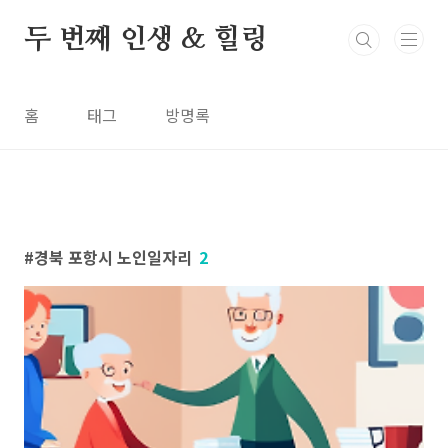
본문 바로가기
두 번째 인생 & 힐링
홈
태그
방명록
경북 포항시 노인일자리
2