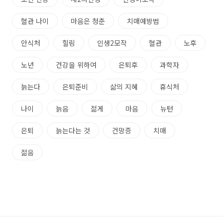
혈관 나이
마음은 청춘
치매예방법
안식처
힐링
인생2모작
혈관
노후
노년
건강을 위하여
은퇴후
과학자
늙는다
은퇴준비
삶의 지혜
휴식처
나이
늙음
젊게
마음
뉴턴
은퇴
늙는다는 것
건망증
치매
젊음