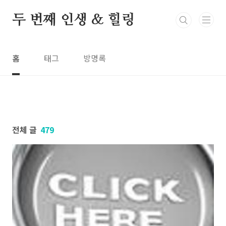
본문 바로가기
두 번째 인생 & 힐링
홈
태그
방명록
전체 글
479