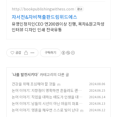
http://bookpublishingwithess.com
광고
자서전&자비책출판드림위드에스
유명인정치인CEO 연200권이상 진행, 목차&원고작성
인터뷰 디자인 인쇄 전국유통
공감
구독하기
'
나를 발전시키다
' 카테고리의 다른 글
건강을 위해 조심해야 할 것들
2024.08.06
(0)
논어 이야기: 지향점이 명확하면 흔들려도 괜찮
2024.06.15
다
논어 이야기: 직업을 대하는 태도가 인생을 대하
2024.06.14
(0)
는 태도다
논어 이야기: 남들의 시선이 아닌 마음의 좌표를
2024.06.13
(0)
읽어라
논어 이야기: 영혼을 채우면 스스로 빛이 난다
2024.06.12
(0)
(0)