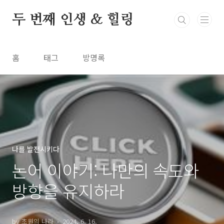
본문 바로가기
두 번째 인생 & 힐링
홈
태그
방명록
나를 발전시키다
논어 이야기: 나만의 속도와
방향을 유지하라
by 초원의 나라
2024. 6. 16.