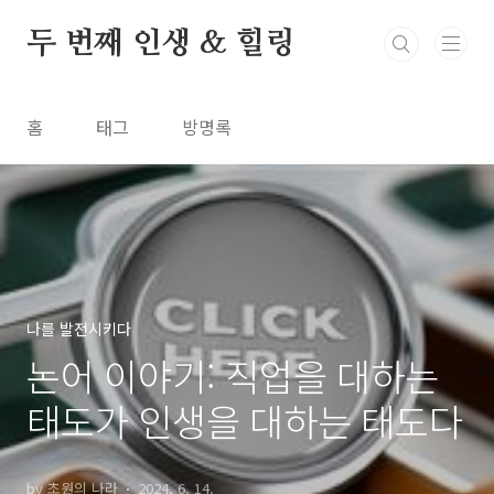
본문 바로가기
두 번째 인생 & 힐링
홈
태그
방명록
나를 발전시키다
논어 이야기: 직업을 대하는
태도가 인생을 대하는 태도다
by 초원의 나라
2024. 6. 14.